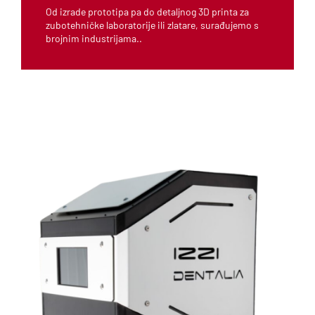
Od izrade prototipa pa do detaljnog 3D printa za
zubotehničke laboratorije ili zlatare, surađujemo s
brojnim industrijama..