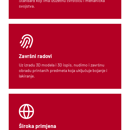
Standard koji ima izuzetnu čvrstoću i mehanička
svojstva.
Završni radovi
Uz izradu 3D modela i 3D ispis, nudimo i završnu
obradu printanih predmeta koja uključuje bojanje i
lakiranje.
Široka primjena