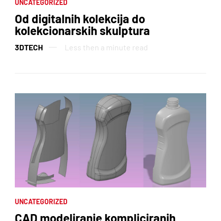
UNCATEGORIZED
Od digitalnih kolekcija do
kolekcionarskih skulptura
3DTECH
Less then a minute read
3D PRINTERI
Usluge
3D PRINT MATERIJALI
Blog
Galerija
UNCATEGORIZED
CAD modeliranje kompliciranih