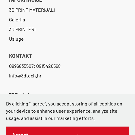
3D PRINT MATERIJALI
Galerija
3D PRINTERI
Usluge
KONTAKT
0996835507; 0915426568
info@3dtech.hr
3DTech d.o.o.
By clicking “I agree”, you accept storing of all cookies on
Avenija Dubrovnik 15 (Zicer), 10000 Zagreb
your device to enhance user experience, analyze site
OIB: 74618813977,Croatia
usage, and assist in our marketing efforts.
Accept