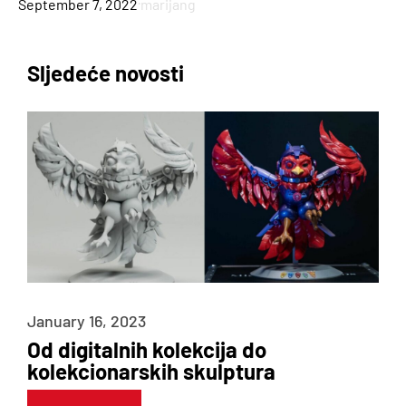
·
September 7, 2022
marijang
Sljedeće novosti
3D PRINTERI
January 16, 2023
Od digitalnih kolekcija do
Usluge
kolekcionarskih skulptura
3D PRINT MATERIJALI