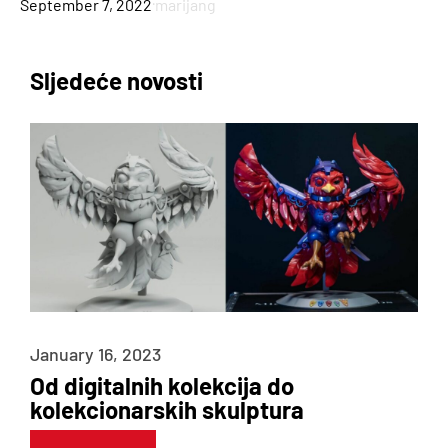
·
September 7, 2022
marijang
Sljedeće novosti
3D PRINTERI
January 16, 2023
Od digitalnih kolekcija do
Usluge
kolekcionarskih skulptura
3D PRINT MATERIJALI